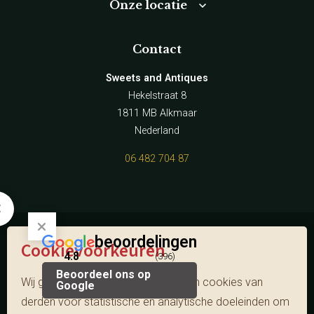
Onze locatie
Contact
Sweets and Antiques
Hekelstraat 8
1811 MB Alkmaar
Nederland
06 482 704 87
beoordelingen
Cookievoorkeuren
© Sweets and Antiques
4.8
(396)
Beoordeel ons op
website door Webstart
Wij gebruiken onze eigen cookies en cookies van
Google
derden voor statistische en analytische doeleinden om