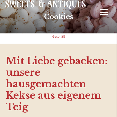
Cookies
Geschäft
Mit Liebe gebacken:
unsere
hausgemachten
Kekse aus eigenem
Teig