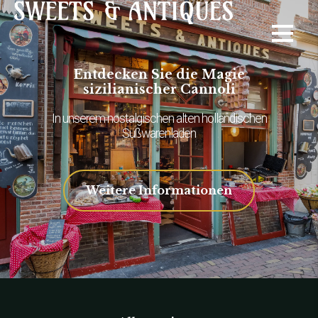
Entdecken Sie die Magie
sizilianischer Cannoli
In unserem nostalgischen alten holländischen
Süßwarenladen
Weitere Informationen